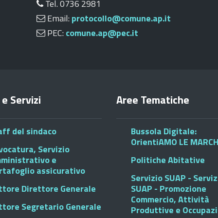
Tel. 0736 2981
Email:
protocollo@comune.ap.it
PEC:
comune.ap@pec.it
 e Servizi
Aree Tematiche
aff del sindaco
Bussola Digitale:
OrientiAMO LE MARC
vocatura, Servizio
ministrativo e
Politiche Abitative
rtafoglio assicurativo
Servizio SUAP - Serviz
ttore Direttore Generale
SUAP - Promozione
Commercio, Attività
ttore Segretario Generale
Produttive e Occupaz