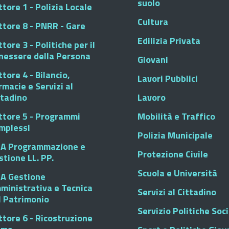
suolo
tore 1 - Polizia Locale
Cultura
ttore 8 - PNRR - Gare
Edilizia Privata
tore 3 - Politiche per il
nessere della Persona
Giovani
tore 4 - Bilancio,
Lavori Pubblici
rmacie e Servizi al
ttadino
Lavoro
ttore 5 - Programmi
Mobilità e Traffico
mplessi
Polizia Municipale
A Programmazione e
Protezione Civile
stione LL. PP.
Scuola e Università
A Gestione
ministrativa e Tecnica
Servizi al Cittadino
l Patrimonio
Servizio Politiche Soci
ttore 6 - Ricostruzione