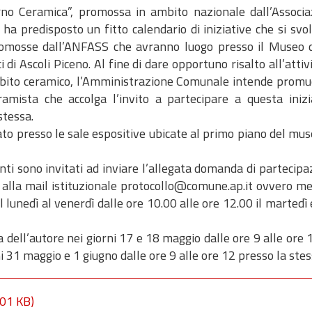
no Ceramica”, promossa in ambito nazionale dall’Associa
ha predisposto un fitto calendario di iniziative che si sv
à promosse dall’ANFASS che avranno luogo presso il Museo
di Ascoli Piceno. Al fine di dare opportuno risalto all’attivi
mbito ceramico, l’Amministrazione Comunale intende prom
mista che accolga l’invito a partecipare a questa inizia
stessa.
ato presso le sale espositive ubicate al primo piano del mu
ipanti sono invitati ad inviare l’allegata domanda di partec
 alla mail istituzionale protocollo@comune.ap.it ovvero me
l lunedì al venerdì dalle ore 10.00 alle ore 12.00 il martedì
 dell’autore nei giorni 17 e 18 maggio dalle ore 9 alle ore
i 31 maggio e 1 giugno dalle ore 9 alle ore 12 presso la stes
01 KB)