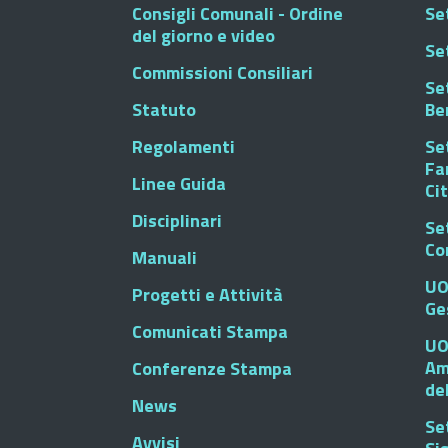
Consigli Comunali - Ordine
Set
del giorno e video
Se
Commissioni Consiliari
Set
Statuto
Be
Regolamenti
Set
Fa
Linee Guida
Ci
Disciplinari
Se
Co
Manuali
UO
Progetti e Attività
Ge
Comunicati Stampa
UO
Am
Conferenze Stampa
de
News
Se
Avvisi