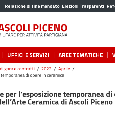
Relazione di fine mandato
Elezioni Trasparenti
Ref
UFFICI E SERVIZI
AREE TEMATICHE
/
/
/
di gara e contratti
2022
Aprile
e temporanea di opere in ceramica
e per l’esposizione temporanea di 
ell’Arte Ceramica di Ascoli Piceno