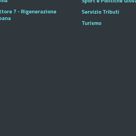
sma
Sport e Politiche Giova
ttore 7 - Rigenerazione
Servizio Tributi
bana
Turismo