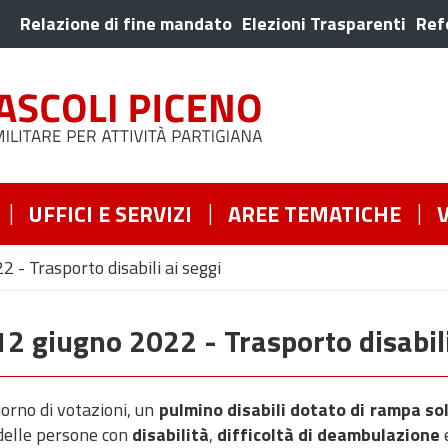
Relazione di fine mandato
Elezioni Trasparenti
Ref
UFFICI E SERVIZI
AREE TEMATICHE
- Trasporto disabili ai seggi
2 giugno 2022 - Trasporto disabili
orno di votazioni, un
pulmino disabili dotato di rampa s
i delle persone con
disabilità
,
difficoltà di deambulazione