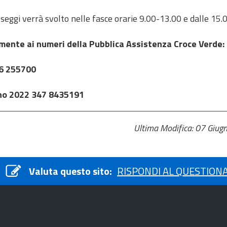
i seggi verrà svolto nelle fasce orarie 9.00-13.00 e dalle 15.
mente ai numeri della Pubblica Assistenza Croce Verde:
6 255700
gno 2022
347 8435191
Ultima Modifica: 07 Giug
Valuta questo sito:
RISPONDI AL QUESTION