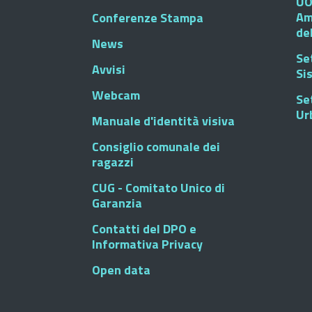
UO
Am
Conferenze Stampa
de
News
Se
Avvisi
Si
Webcam
Se
Ur
Manuale d'identità visiva
Consiglio comunale dei
ragazzi
CUG - Comitato Unico di
Garanzia
Contatti del DPO e
Informativa Privacy
Open data