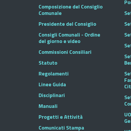
Po
Composizione del Consiglio
Comunale
Se
Presidente del Consiglio
Se
Consigli Comunali - Ordine
Set
del giorno e video
Se
Commissioni Consiliari
Set
Statuto
Be
Regolamenti
Set
Fa
Linee Guida
Ci
Disciplinari
Se
Co
Manuali
UO
Progetti e Attività
Ge
Comunicati Stampa