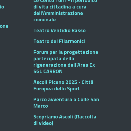
Le Cento Torri - Il periodico
io
di vita cittadina a cura
dell'Amministrazione
comunale
ione
Teatro Ventidio Basso
Teatro dei Filarmonici
Forum per la progettazione
partecipata della
rigenerazione dell'Area Ex
SGL CARBON
Ascoli Piceno 2025 - Città
Europea dello Sport
Parco avventura a Colle San
Marco
Scopriamo Ascoli (Raccolta
di video)