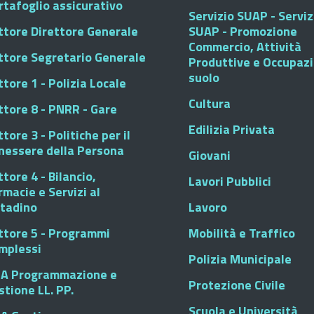
rtafoglio assicurativo
Servizio SUAP - Serviz
ttore Direttore Generale
SUAP - Promozione
Commercio, Attività
ttore Segretario Generale
Produttive e Occupaz
suolo
tore 1 - Polizia Locale
Cultura
ttore 8 - PNRR - Gare
Edilizia Privata
tore 3 - Politiche per il
nessere della Persona
Giovani
tore 4 - Bilancio,
Lavori Pubblici
rmacie e Servizi al
ttadino
Lavoro
ttore 5 - Programmi
Mobilità e Traffico
mplessi
Polizia Municipale
A Programmazione e
Protezione Civile
stione LL. PP.
Scuola e Università