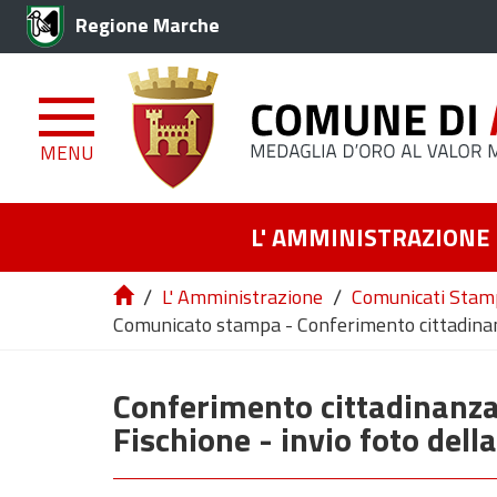
Regione Marche
MENU
L' AMMINISTRAZIONE
/
/
L' Amministrazione
Comunicati Stam
Comunicato stampa - Conferimento cittadinanz
Conferimento cittadinanza
Fischione - invio foto dell