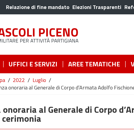
Relazione di fine mandato
Elezioni Trasparenti
Ref
UFFICI E SERVIZI
AREE TEMATICHE
/
/
/
pa
2022
Luglio
a onoraria al Generale di Corpo d’Armata Adolfo Fischione 
 onoraria al Generale di Corpo d’
a cerimonia