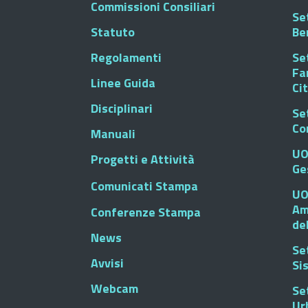
Commissioni Consiliari
Set
Statuto
Be
Regolamenti
Set
Fa
Linee Guida
Ci
Disciplinari
Se
Co
Manuali
UO
Progetti e Attività
Ge
Comunicati Stampa
UO
Am
Conferenze Stampa
de
News
Se
Avvisi
Si
Webcam
Se
Ur