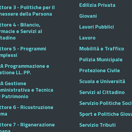
Edilizia Privata
tore 3 - Politiche per il
nessere della Persona
Giovani
tore 4 - Bilancio,
Lavori Pubblici
rmacie e Servizi al
ttadino
Lavoro
ttore 5 - Programmi
Mobilità e Traffico
mplessi
Polizia Municipale
A Programmazione e
Protezione Civile
stione LL. PP.
Scuola e Università
A Gestione
ministrativa e Tecnica
Servizi al Cittadino
l Patrimonio
Servizio Politiche Soci
ttore 6 - Ricostruzione
sma
Sport e Politiche Giova
ttore 7 - Rigenerazione
Servizio Tributi
bana