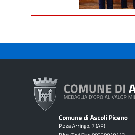
Comune di Ascoli Piceno
P.zza Arringo, 7 (AP)
P.Iva/Cod.Fisc. 00229010442