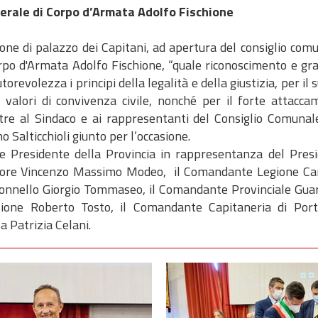
erale di Corpo d’Armata Adolfo Fischione
ne di palazzo dei Capitani, ad apertura del consiglio comu
rpo d'Armata Adolfo Fischione, “quale riconoscimento e gra
evolezza i principi della legalità e della giustizia, per il
i valori di convivenza civile, nonché per il forte attac
tre al Sindaco e ai rappresentanti del Consiglio Comunal
 Salticchioli giunto per l’occasione.
 Vice Presidente della Provincia in rappresentanza del Pre
 dottore Vincenzo Massimo Modeo, il Comandante Legione Ca
olonnello Giorgio Tommaseo, il Comandante Provinciale Guard
ione Roberto Tosto, il Comandante Capitaneria di Por
a Patrizia Celani.