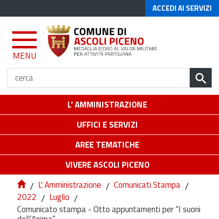
ACCEDI AI SERVIZI
MENU
L' AMMINISTRAZIONE
UFFICI E SERVIZI
AREE TEMATICHE
VIVERE ASCOLI PICENO
/
L' Amministrazione
/
Comunicati Stampa
/
2022
/
Luglio
/
Comunicato stampa - Otto appuntamenti per “I suoni