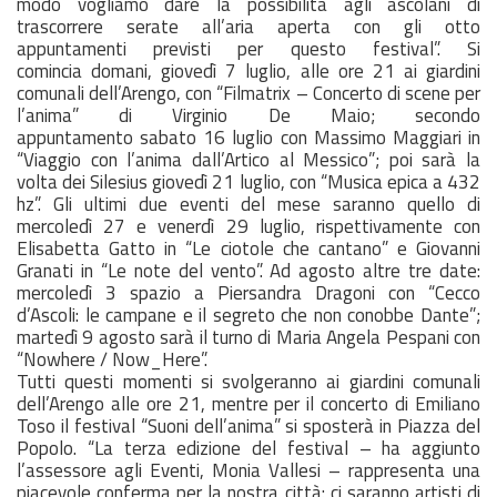
modo vogliamo dare la possibilità agli ascolani di
trascorrere serate all’aria aperta con gli otto
appuntamenti previsti per questo festival”. Si
comincia
domani
, giovedì 7 luglio, alle ore 21 ai giardini
comunali dell’Arengo, con “Filmatrix – Concerto di scene per
l’anima” di Virginio De Maio; secondo
appuntamento
sabato
16
luglio
con Massimo Maggiari in
“Viaggio con l’anima dall’Artico al Messico”; poi sarà la
volta dei Silesius giovedì 21 luglio, con “Musica epica a 432
hz”. Gli ultimi due eventi del mese saranno quello di
mercoledì 27 e venerdì 29 luglio, rispettivamente con
Elisabetta Gatto in “Le ciotole che cantano” e Giovanni
Granati in “Le note del vento”. Ad
agosto
altre tre date:
mercoledì 3 spazio a Piersandra Dragoni con “Cecco
d’Ascoli: le campane e il segreto che non conobbe Dante”;
martedì 9
agosto
sarà il turno di Maria Angela Pespani con
“Nowhere / Now_Here”.
Tutti questi momenti si svolgeranno ai giardini comunali
dell’Arengo alle ore 21, mentre per il concerto di Emiliano
Toso il festival “Suoni dell’anima” si sposterà in Piazza del
Popolo. “La terza edizione del festival – ha aggiunto
l’assessore agli Eventi, Monia Vallesi – rappresenta una
piacevole conferma per la nostra città: ci saranno artisti di