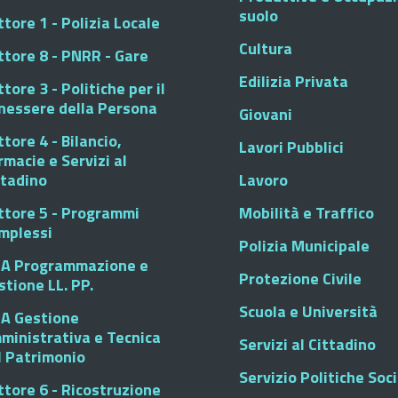
suolo
tore 1 - Polizia Locale
Cultura
ttore 8 - PNRR - Gare
Edilizia Privata
tore 3 - Politiche per il
nessere della Persona
Giovani
tore 4 - Bilancio,
Lavori Pubblici
rmacie e Servizi al
ttadino
Lavoro
ttore 5 - Programmi
Mobilità e Traffico
mplessi
Polizia Municipale
A Programmazione e
Protezione Civile
stione LL. PP.
Scuola e Università
A Gestione
ministrativa e Tecnica
Servizi al Cittadino
l Patrimonio
Servizio Politiche Soci
ttore 6 - Ricostruzione