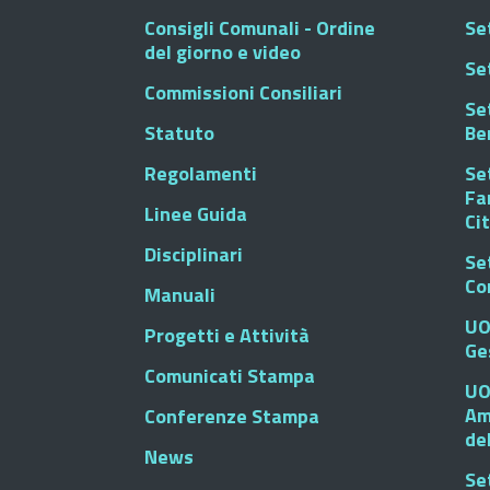
Consigli Comunali - Ordine
Set
del giorno e video
Se
Commissioni Consiliari
Set
Statuto
Be
Regolamenti
Set
Fa
Linee Guida
Ci
Disciplinari
Se
Co
Manuali
UO
Progetti e Attività
Ge
Comunicati Stampa
UO
Am
Conferenze Stampa
de
News
Se