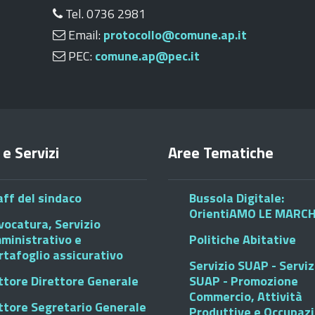
Tel. 0736 2981
Email:
protocollo@comune.ap.it
PEC:
comune.ap@pec.it
 e Servizi
Aree Tematiche
aff del sindaco
Bussola Digitale:
OrientiAMO LE MARC
vocatura, Servizio
ministrativo e
Politiche Abitative
rtafoglio assicurativo
Servizio SUAP - Serviz
ttore Direttore Generale
SUAP - Promozione
Commercio, Attività
ttore Segretario Generale
Produttive e Occupaz