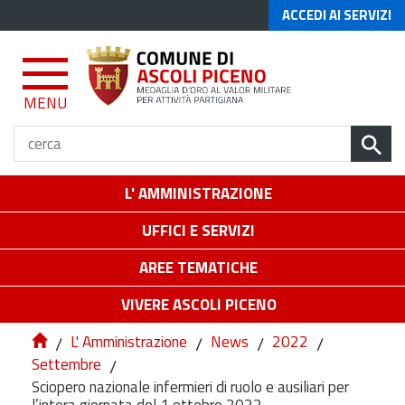
ACCEDI AI SERVIZI
MENU
L' AMMINISTRAZIONE
UFFICI E SERVIZI
AREE TEMATICHE
VIVERE ASCOLI PICENO
/
L' Amministrazione
/
News
/
2022
/
Settembre
/
Sciopero nazionale infermieri di ruolo e ausiliari per