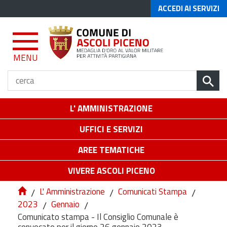
ACCEDI AI SERVIZI
MENU
L' AMMINISTRAZIONE
UFFICI E SERVIZI
AREE TEMATICHE
VIVERE ASCOLI PICENO
/
L' Amministrazione
/
Comunicati Stampa
/
2023
/
Gennaio
/
Comunicato stampa - Il Consiglio Comunale è