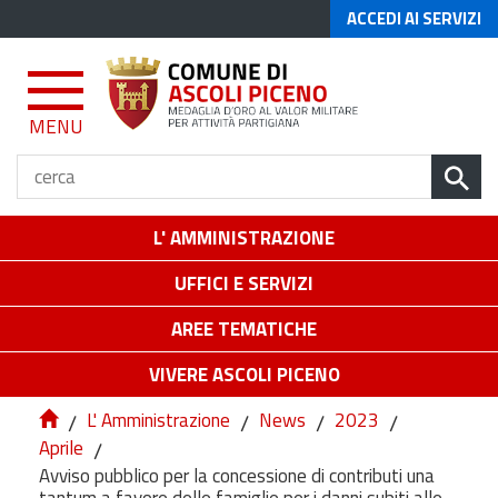
ACCEDI AI SERVIZI
MENU
L' AMMINISTRAZIONE
UFFICI E SERVIZI
AREE TEMATICHE
VIVERE ASCOLI PICENO
/
L' Amministrazione
/
News
/
2023
/
Aprile
/
Avviso pubblico per la concessione di contributi una