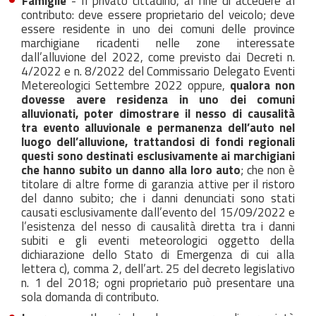
Famiglie
- Il privato cittadino, al fine di accedere al
contributo: deve essere proprietario del veicolo; deve
essere residente in uno dei comuni delle province
marchigiane ricadenti nelle zone interessate
dall’alluvione del 2022, come previsto dai Decreti n.
4/2022 e n. 8/2022 del Commissario Delegato Eventi
Metereologici Settembre 2022 oppure,
qualora non
dovesse avere residenza in uno dei comuni
alluvionati, poter dimostrare il nesso di causalità
tra evento alluvionale e permanenza dell’auto nel
luogo dell’alluvione, trattandosi di fondi regionali
questi sono destinati esclusivamente ai marchigiani
che hanno subito un danno alla loro auto
; che non è
titolare di altre forme di garanzia attive per il ristoro
del danno subito; che i danni denunciati sono stati
causati esclusivamente dall’evento del 15/09/2022 e
l’esistenza del nesso di causalità diretta tra i danni
subiti e gli eventi meteorologici oggetto della
dichiarazione dello Stato di Emergenza di cui alla
lettera c), comma 2, dell’art. 25 del decreto legislativo
n. 1 del 2018; ogni proprietario può presentare una
sola domanda di contributo.