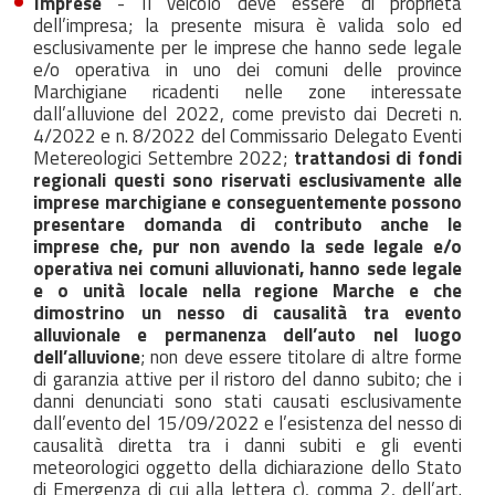
Imprese
- Il veicolo deve essere di proprietà
dell’impresa; la presente misura è valida solo ed
esclusivamente per le imprese che hanno sede legale
e/o operativa in uno dei comuni delle province
Marchigiane ricadenti nelle zone interessate
dall’alluvione del 2022, come previsto dai Decreti n.
4/2022 e n. 8/2022 del Commissario Delegato Eventi
Metereologici Settembre 2022;
trattandosi di fondi
regionali questi sono riservati esclusivamente alle
imprese marchigiane e conseguentemente possono
presentare domanda di contributo anche le
imprese che, pur non avendo la sede legale e/o
operativa nei comuni alluvionati, hanno sede legale
e o unità locale nella regione Marche e che
dimostrino un nesso di causalità tra evento
alluvionale e permanenza dell’auto nel luogo
dell’alluvione
; non deve essere titolare di altre forme
di garanzia attive per il ristoro del danno subito; che i
danni denunciati sono stati causati esclusivamente
dall’evento del 15/09/2022 e l’esistenza del nesso di
causalità diretta tra i danni subiti e gli eventi
meteorologici oggetto della dichiarazione dello Stato
di Emergenza di cui alla lettera c), comma 2, dell’art.