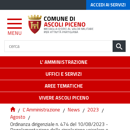
ACCEDI AI SERVIZI
MENU
L' AMMINISTRAZIONE
UFFICI E SERVIZI
AREE TEMATICHE
VIVERE ASCOLI PICENO
/
L' Amministrazione
/
News
/
2023
/
Agosto
/
Ordinanza dirigenziale n. 474 del 10/08/2023 -