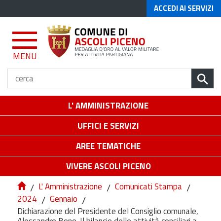
ACCEDI AI SERVIZI
MENU
L' AMMINISTRAZIONE
UFFICI E SERVIZI
AREE TEMATICHE
VIVERE ASCOLI PICENO
/
L' Amministrazione
/
Comunicati Stampa
/
2024
/
Gennaio
/
Dichiarazione del Presidente del Consiglio comunale,