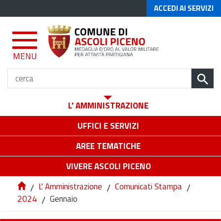
ACCEDI AI SERVIZI
MENU
L' AMMINISTRAZIONE
UFFICI E SERVIZI
AREE TEMATICHE
VIVERE ASCOLI PICENO
/
L' Amministrazione
/
Comunicati Stampa
/
2024
/
Gennaio