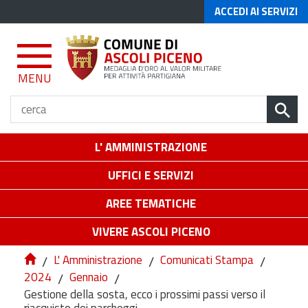
ACCEDI AI SERVIZI
MENU
L' AMMINISTRAZIONE
UFFICI E SERVIZI
AREE TEMATICHE
VIVERE ASCOLI PICENO
/
L' Amministrazione
/
Comunicati Stampa
/
2024
/
Gennaio
/
Gestione della sosta, ecco i prossimi passi verso il