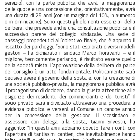
servizio), con la parte pubblica che avrà la maggioranza
delle quote e una concessione che, orientativamente, avrà
una durata di 25 anni (con un margine del 10%, in aumento
o in diminuzione). Sono questi gli elementi essenziali della
delibera, che prevede anche una consultazione pubblica e il
successivo parere del collegio sindacale. Una serie di
passaggi propedeutici all’obiettivo finale, che è appunto il
riscatto dei parcheggi. “Sono stati esplorati diversi modelli
gestori – ha dichiarato il sindaco Marco Fioravanti – e il
migliore, tecnicamente parlando, è risultato essere quello
della società mista. L’approvazione della delibera da parte
del Consiglio è un atto fondamentale. Politicamente sarà
decisivo avere il governo della sosta e, con la creazione di
una società pubblico-privata, la maggioranza pubblica avrà
il protagonismo di decidere, dando la giusta attenzione alle
esigenze dei residenti, dei commercianti e dei turisti”. Il
socio privato sarà individuato attraverso una procedura a
evidenza pubblica e verserà al Comune un canone annuo
per la concessione della gestione. Il vicesindaco e
assessore con delega alla sosta, Gianni Silvestri, ha
aggiunto: “In questi anni abbiamo dovuto fare i conti con
l’apertura di tantissimi cantieri, che inevitabilmente hanno