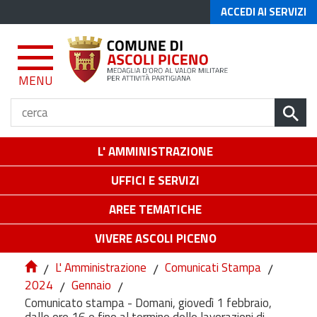
ACCEDI AI SERVIZI
MENU
L' AMMINISTRAZIONE
UFFICI E SERVIZI
AREE TEMATICHE
VIVERE ASCOLI PICENO
/
L' Amministrazione
/
Comunicati Stampa
/
2024
/
Gennaio
/
Comunicato stampa - Domani, giovedì 1 febbraio,