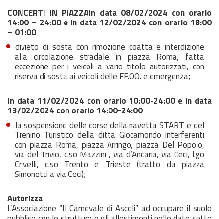
CONCERTI IN PIAZZA
In data 08/02/2024 con orario
14:00 – 24:00 e in data 12/02/2024 con orario 18:00
– 01:00
divieto di sosta con rimozione coatta e interdizione
alla circolazione stradale in piazza Roma, fatta
eccezione per i veicoli a vario titolo autorizzati, con
riserva di sosta ai veicoli delle FF.OO. e emergenza;
In data 11/02/2024 con orario 10:00-24:00 e in data
13/02/2024 con orario 14:00-24:00
la sospensione delle corse della navetta START e del
Trenino Turistico della ditta Giocamondo interferenti
con piazza Roma, piazza Arringo, piazza Del Popolo,
via del Trivio, c.so Mazzini , via d’Ancaria, via Ceci, l.go
Crivelli, c.so Trento e Trieste (tratto da piazza
Simonetti a via Ceci);
Autorizza
L’Associazione “Il Carnevale di Ascoli” ad occupare il suolo
pubblico con le strutture e gli allestimenti nelle date sotto