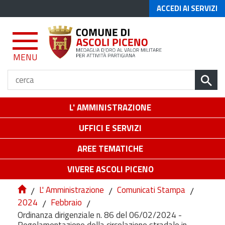
ACCEDI AI SERVIZI
MENU
L' AMMINISTRAZIONE
UFFICI E SERVIZI
AREE TEMATICHE
VIVERE ASCOLI PICENO
/
L' Amministrazione
/
Comunicati Stampa
/
2024
/
Febbraio
/
Ordinanza dirigenziale n. 86 del 06/02/2024 -