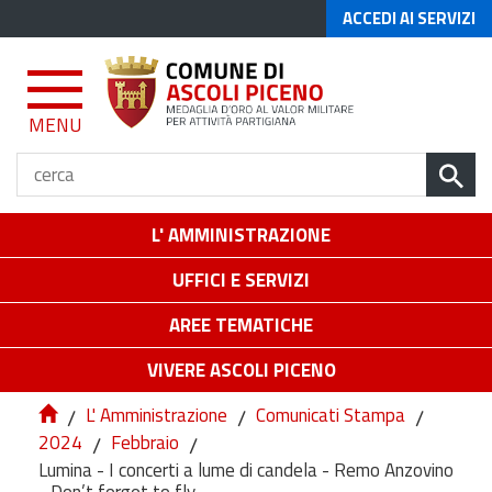
ACCEDI AI SERVIZI
MENU
L' AMMINISTRAZIONE
UFFICI E SERVIZI
AREE TEMATICHE
VIVERE ASCOLI PICENO
/
L' Amministrazione
/
Comunicati Stampa
/
2024
/
Febbraio
/
Lumina - I concerti a lume di candela - Remo Anzovino