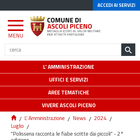
ACCEDI AI SERVIZI
MENU
L' AMMINISTRAZIONE
UFFICI E SERVIZI
AREE TEMATICHE
VIVERE ASCOLI PICENO
/
L' Amministrazione
/
News
/
2024
/
Luglio
/
"Polissena racconta le fiabe scritte dai piccoli" - 2°