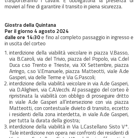
trasporteranno i cavalli. È obbligatoria la presenza di
movieri al fine di garantire il transito in piena sicurezza.
Giostra della Quintana
Per il giorno 4 agosto 2024
dalle ore 14:30
e fino al completo passaggio in ingresso e
in uscita del corteo
interdizione della viabilità veicolare in piazza V.Basso,
via B.Cairoli, via del Trivio, piazza del Popolo, via C.del
Duca c.so Trento e Trieste, via XX Settembre, piazza
Arringo, c.so V.Emanuele, piazza Matteotti, viale A.de
Gasperi, via delle Terme e Via G.Pascoli;
interdizione della viabilità veicolare in via A.de Gasperi,
via D.Alighieri, via C.A.Vecchi. Al passaggio del corteo è
ripristinata la viabilità con obbligo di proseguire dritto
in viale A.de Gasperi all’intersezione con via piazza
Matteotti, con contestuale divieto di transito, eccetto
i residenti della zona interdetta, in viale A.de Gasperi,
per tutta la durata della giostra;
interdizione della viabilità in Via L.Castellano Sisto V°.
Tale interdizione non opera nei confronti dei residenti di