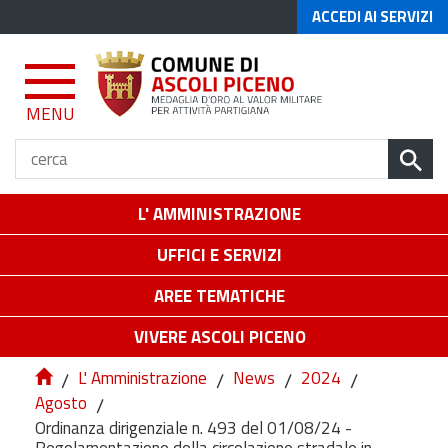
ACCEDI AI SERVIZI
MENU
L' AMMINISTRAZIONE
UFFICI E SERVIZI
AREE TEMATICHE
VIVERE ASCOLI PICENO
/
L' Amministrazione
/
News
/
2024
/
Agosto
/
Ordinanza dirigenziale n. 493 del 01/08/24 -