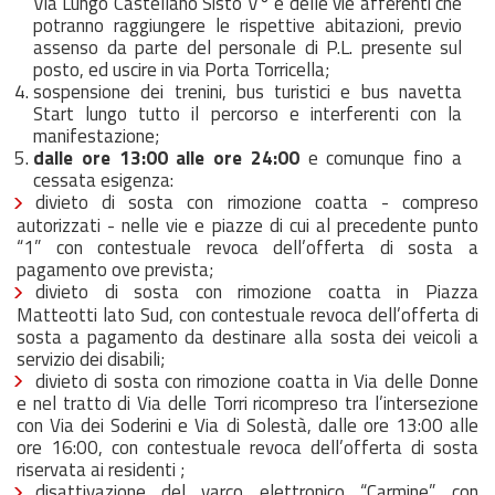
Via Lungo Castellano Sisto V° e delle vie afferenti che
potranno raggiungere le rispettive abitazioni, previo
assenso da parte del personale di P.L. presente sul
posto, ed uscire in via Porta Torricella;
sospensione dei trenini, bus turistici e bus navetta
Start lungo tutto il percorso e interferenti con la
manifestazione;
dalle ore 13:00 alle ore 24:00
e comunque fino a
cessata esigenza:
divieto di sosta con rimozione coatta - compreso
autorizzati - nelle vie e piazze di cui al precedente punto
“1” con contestuale revoca dell’offerta di sosta a
pagamento ove prevista;
divieto di sosta con rimozione coatta in Piazza
Matteotti lato Sud, con contestuale revoca dell’offerta di
sosta a pagamento da destinare alla sosta dei veicoli a
servizio dei disabili;
divieto di sosta con rimozione coatta in Via delle Donne
e nel tratto di Via delle Torri ricompreso tra l’intersezione
con Via dei Soderini e Via di Solestà, dalle ore 13:00 alle
ore 16:00, con contestuale revoca dell’offerta di sosta
riservata ai residenti ;
disattivazione del varco elettronico “Carmine”, con