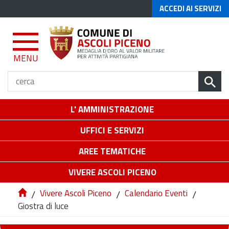
ACCEDI AI SERVIZI
MENU
L' AMMINISTRAZIONE
UFFICI E SERVIZI
AREE TEMATICHE
VIVERE ASCOLI PICENO
/
Vivere Ascoli Piceno
/
Calendario Eventi
/
Giostra di luce