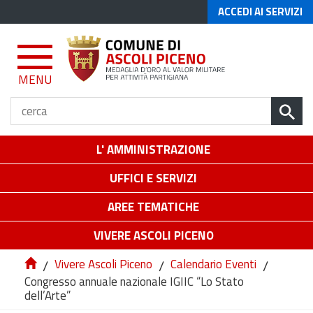
ACCEDI AI SERVIZI
MENU
L' AMMINISTRAZIONE
UFFICI E SERVIZI
AREE TEMATICHE
VIVERE ASCOLI PICENO
/
Vivere Ascoli Piceno
/
Calendario Eventi
/
Congresso annuale nazionale IGIIC “Lo Stato
dell’Arte”