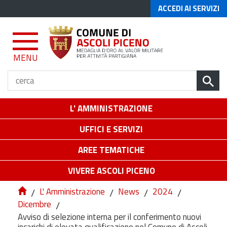
ACCEDI AI SERVIZI
MENU
L' AMMINISTRAZIONE
UFFICI E SERVIZI
AREE TEMATICHE
VIVERE ASCOLI PICENO
/
L' Amministrazione
/
News
/
2024
/
Dicembre
/
Avviso di selezione interna per il conferimento nuovi