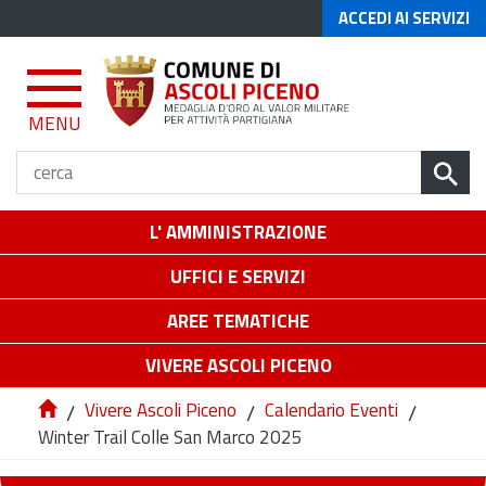
ACCEDI AI SERVIZI
MENU
L' AMMINISTRAZIONE
UFFICI E SERVIZI
AREE TEMATICHE
VIVERE ASCOLI PICENO
/
Vivere Ascoli Piceno
/
Calendario Eventi
/
Winter Trail Colle San Marco 2025