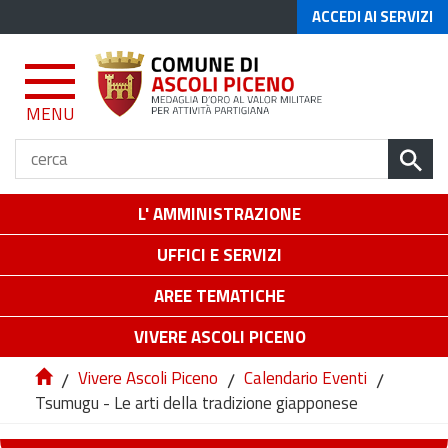
ACCEDI AI SERVIZI
MENU
L' AMMINISTRAZIONE
UFFICI E SERVIZI
AREE TEMATICHE
VIVERE ASCOLI PICENO
/
Vivere Ascoli Piceno
/
Calendario Eventi
/
Tsumugu - Le arti della tradizione giapponese