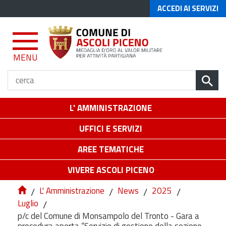
ACCEDI AI SERVIZI
MENU
L' AMMINISTRAZIONE
UFFICI E SERVIZI
AREE TEMATICHE
VIVERE ASCOLI PICENO
/
L' Amministrazione
/
News
/
2025
/
Luglio
/
p/c del Comune di Monsampolo del Tronto - Gara a