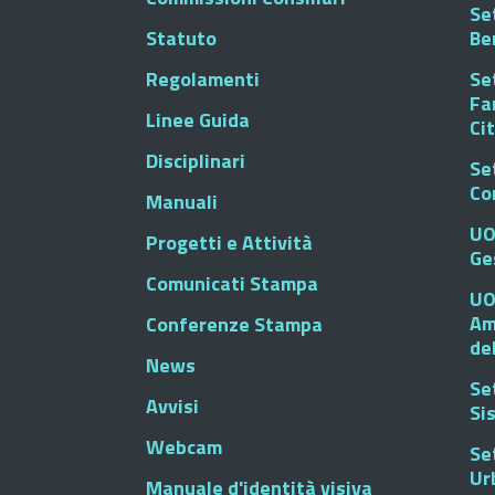
Set
Statuto
Be
Regolamenti
Set
Fa
Linee Guida
Ci
Disciplinari
Se
Co
Manuali
UO
Progetti e Attività
Ge
Comunicati Stampa
UO
Am
Conferenze Stampa
de
News
Se
Avvisi
Si
Webcam
Se
Ur
Manuale d'identità visiva