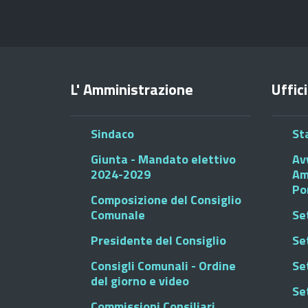
L' Amministrazione
Uffici
Sindaco
St
Giunta - Mandato elettivo
Av
2024-2029
Am
Po
Composizione del Consiglio
Comunale
Se
Presidente del Consiglio
Se
Consigli Comunali - Ordine
Set
del giorno e video
Se
Commissioni Consiliari