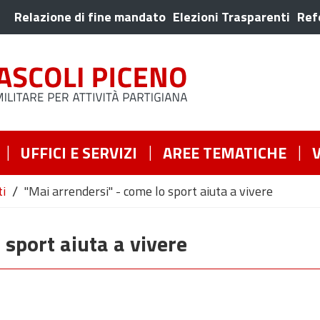
Relazione di fine mandato
Elezioni Trasparenti
Ref
UFFICI E SERVIZI
AREE TEMATICHE
/
ti
"Mai arrendersi" - come lo sport aiuta a vivere
 sport aiuta a vivere