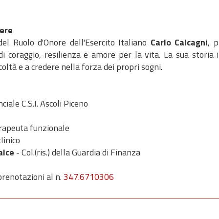
vere
del Ruolo d'Onore dell'Esercito Italiano
Carlo Calcagni
, p
i coraggio, resilienza e amore per la vita. La sua storia i
coltà e a credere nella forza dei propri sogni.
ciale C.S.I. Ascoli Piceno
erapeuta funzionale
linico
alce
- Col.(ris.) della Guardia di Finanza
 prenotazioni al n.
347.6710306