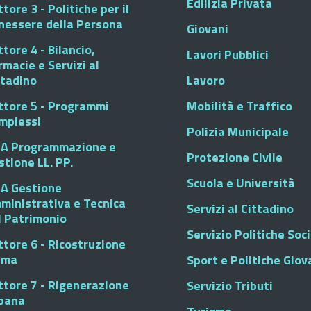
Edilizia Privata
tore 3 - Politiche per il
nessere della Persona
Giovani
tore 4 - Bilancio,
Lavori Pubblici
rmacie e Servizi al
ttadino
Lavoro
ttore 5 - Programmi
Mobilità e Traffico
mplessi
Polizia Municipale
A Programmazione e
Protezione Civile
stione LL. PP.
Scuola e Università
A Gestione
ministrativa e Tecnica
Servizi al Cittadino
l Patrimonio
Servizio Politiche Soci
ttore 6 - Ricostruzione
sma
Sport e Politiche Giova
ttore 7 - Rigenerazione
Servizio Tributi
bana