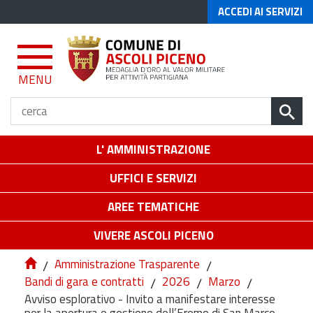
ACCEDI AI SERVIZI
MENU
L' AMMINISTRAZIONE
UFFICI E SERVIZI
AREE TEMATICHE
VIVERE ASCOLI PICENO
/
Amministrazione Trasparente
/
Bandi di gara e contratti
/
2026
/
Marzo
/
Avviso esplorativo - Invito a manifestare interesse