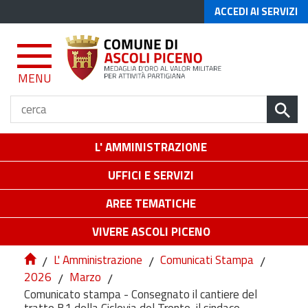
ACCEDI AI SERVIZI
MENU
L' AMMINISTRAZIONE
UFFICI E SERVIZI
AREE TEMATICHE
VIVERE ASCOLI PICENO
/
L' Amministrazione
/
Comunicati Stampa
/
2026
/
Marzo
/
Comunicato stampa - Consegnato il cantiere del