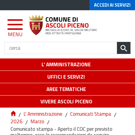
ACCEDI AI SERVIZI
MENU
L' AMMINISTRAZIONE
UFFICI E SERVIZI
AREE TEMATICHE
VIVERE ASCOLI PICENO
/
L' Amministrazione
/
Comunicati Stampa
/
2026
/
Marzo
/
Comunicato stampa - Aperto il COC per previsto