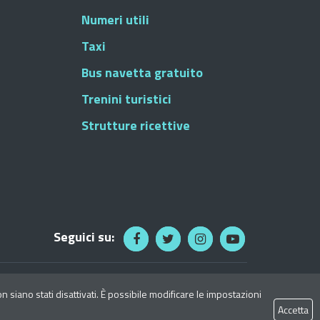
Numeri utili
Taxi
Bus navetta gratuito
Trenini turistici
Strutture ricettive
Seguici su:
 siano stati disattivati. È possibile modificare le impostazioni
mune di Ascoli Piceno - Tutti i diritti riservati
Accetta