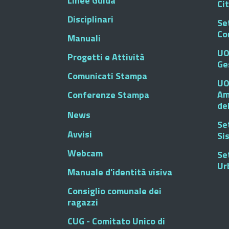
Linee Guida
Ci
Disciplinari
Se
Co
Manuali
UO
Progetti e Attività
Ge
Comunicati Stampa
UO
Am
Conferenze Stampa
de
News
Se
Avvisi
Si
Webcam
Se
Ur
Manuale d'identità visiva
Consiglio comunale dei
ragazzi
CUG - Comitato Unico di