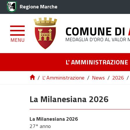
Regione Marche
MENU
L' AMMINISTRAZIONE
/
/
/
/
L' Amministrazione
News
2026
La Milanesiana 2026
La Milanesiana 2026
27° anno