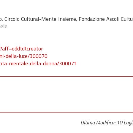
o, Circolo Cultural-Mente Insieme, Fondazione Ascoli Cultu
ele .
?aff=oddtdtcreator
ini-della-luce/300070
iorita-mentale-della-donna/300071
Ultima Modifica: 10 Lug