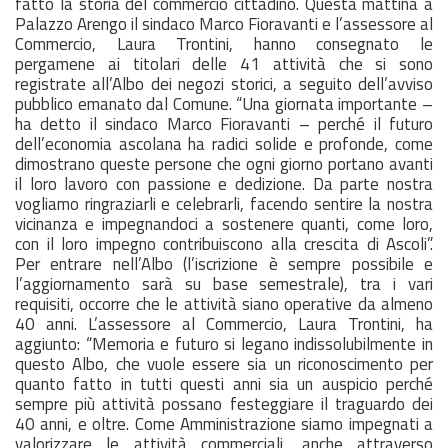
fatto la storia del commercio cittadino. Questa mattina a
Palazzo Arengo il sindaco Marco Fioravanti e l’assessore al
Commercio, Laura Trontini, hanno consegnato le
pergamene ai titolari delle 41 attività che si sono
registrate all’Albo dei negozi storici, a seguito dell’avviso
pubblico emanato dal Comune. “Una giornata importante –
ha detto il sindaco Marco Fioravanti – perché il futuro
dell’economia ascolana ha radici solide e profonde, come
dimostrano queste persone che ogni giorno portano avanti
il loro lavoro con passione e dedizione. Da parte nostra
vogliamo ringraziarli e celebrarli, facendo sentire la nostra
vicinanza e impegnandoci a sostenere quanti, come loro,
con il loro impegno contribuiscono alla crescita di Ascoli”.
Per entrare nell’Albo (l’iscrizione è sempre possibile e
l’aggiornamento sarà su base semestrale), tra i vari
requisiti, occorre che le attività siano operative da almeno
40 anni. L’assessore al Commercio, Laura Trontini, ha
aggiunto: “Memoria e futuro si legano indissolubilmente in
questo Albo, che vuole essere sia un riconoscimento per
quanto fatto in tutti questi anni sia un auspicio perché
sempre più attività possano festeggiare il traguardo dei
40 anni, e oltre. Come Amministrazione siamo impegnati a
valorizzare le attività commerciali, anche attraverso