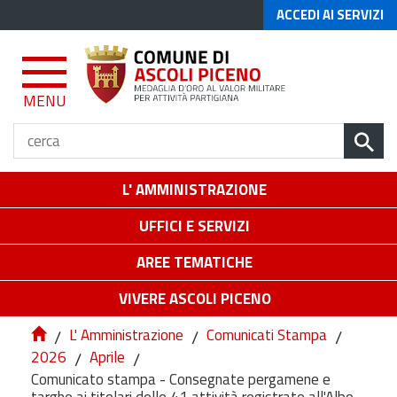
ACCEDI AI SERVIZI
MENU
L' AMMINISTRAZIONE
UFFICI E SERVIZI
AREE TEMATICHE
VIVERE ASCOLI PICENO
/
L' Amministrazione
/
Comunicati Stampa
/
2026
/
Aprile
/
Comunicato stampa - Consegnate pergamene e