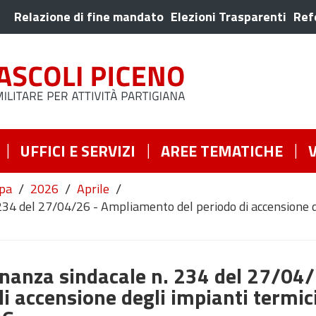
Relazione di fine mandato
Elezioni Trasparenti
Ref
UFFICI E SERVIZI
AREE TEMATICHE
/
/
/
pa
2026
Aprile
34 del 27/04/26 - Ampliamento del periodo di accensione d
nanza sindacale n. 234 del 27/04/
 accensione degli impianti termici