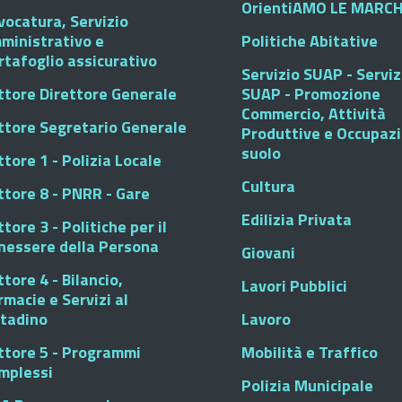
OrientiAMO LE MARC
vocatura, Servizio
ministrativo e
Politiche Abitative
rtafoglio assicurativo
Servizio SUAP - Serviz
ttore Direttore Generale
SUAP - Promozione
Commercio, Attività
ttore Segretario Generale
Produttive e Occupaz
suolo
tore 1 - Polizia Locale
Cultura
ttore 8 - PNRR - Gare
Edilizia Privata
tore 3 - Politiche per il
nessere della Persona
Giovani
tore 4 - Bilancio,
Lavori Pubblici
rmacie e Servizi al
ttadino
Lavoro
ttore 5 - Programmi
Mobilità e Traffico
mplessi
Polizia Municipale