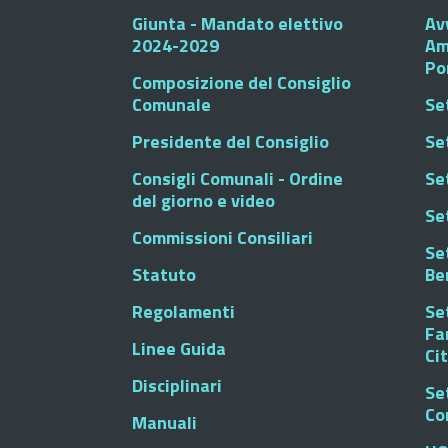
Giunta - Mandato elettivo
Av
2024-2029
Am
Po
Composizione del Consiglio
Comunale
Se
Presidente del Consiglio
Se
Consigli Comunali - Ordine
Set
del giorno e video
Se
Commissioni Consiliari
Set
Statuto
Be
Regolamenti
Set
Fa
Linee Guida
Ci
Disciplinari
Se
Co
Manuali