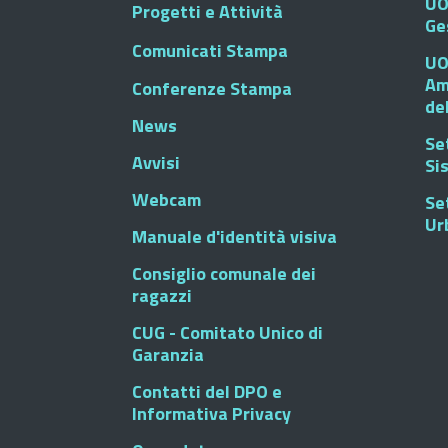
UO
Progetti e Attività
Ge
Comunicati Stampa
UO
Am
Conferenze Stampa
de
News
Se
Avvisi
Si
Webcam
Se
Ur
Manuale d'identità visiva
Consiglio comunale dei
ragazzi
CUG - Comitato Unico di
Garanzia
Contatti del DPO e
Informativa Privacy