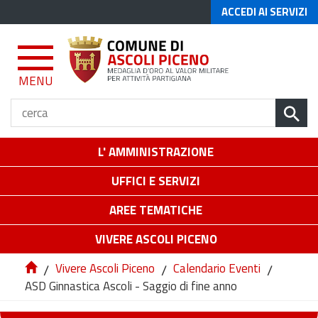
ACCEDI AI SERVIZI
MENU
L' AMMINISTRAZIONE
UFFICI E SERVIZI
AREE TEMATICHE
VIVERE ASCOLI PICENO
/
Vivere Ascoli Piceno
/
Calendario Eventi
/
ASD Ginnastica Ascoli - Saggio di fine anno