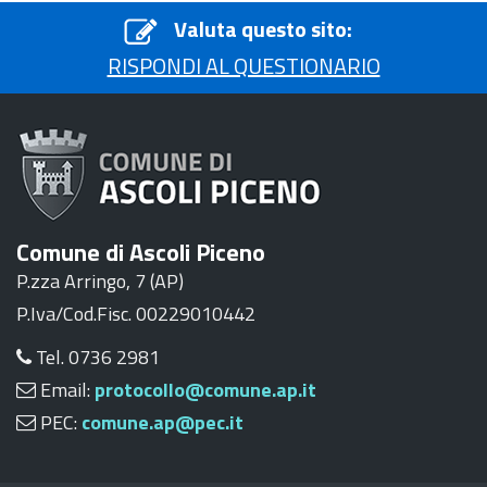
Valuta questo sito:
RISPONDI AL QUESTIONARIO
Comune di Ascoli Piceno
P.zza Arringo, 7 (AP)
P.Iva/Cod.Fisc. 00229010442
Tel. 0736 2981
Email:
protocollo@comune.ap.it
PEC:
comune.ap@pec.it