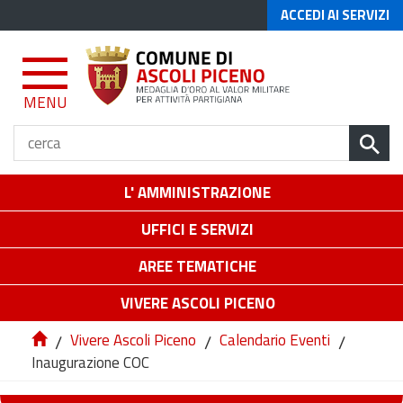
ACCEDI AI SERVIZI
MENU
L' AMMINISTRAZIONE
UFFICI E SERVIZI
AREE TEMATICHE
VIVERE ASCOLI PICENO
/
Vivere Ascoli Piceno
/
Calendario Eventi
/
Inaugurazione COC