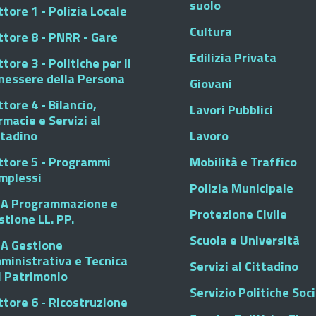
suolo
tore 1 - Polizia Locale
Cultura
ttore 8 - PNRR - Gare
Edilizia Privata
tore 3 - Politiche per il
nessere della Persona
Giovani
tore 4 - Bilancio,
Lavori Pubblici
rmacie e Servizi al
ttadino
Lavoro
ttore 5 - Programmi
Mobilità e Traffico
mplessi
Polizia Municipale
A Programmazione e
Protezione Civile
stione LL. PP.
Scuola e Università
A Gestione
ministrativa e Tecnica
Servizi al Cittadino
l Patrimonio
Servizio Politiche Soci
ttore 6 - Ricostruzione