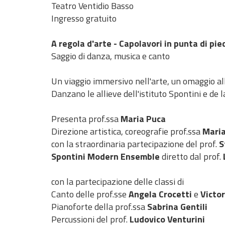
Teatro Ventidio Basso
Ingresso gratuito
A regola d'arte - Capolavori in punta di pie
Saggio di danza, musica e canto
Un viaggio immersivo nell'arte, un omaggio alla
Danzano le allieve dell'istituto Spontini e de l
Presenta prof.ssa
Maria Puca
Direzione artistica, coreografie prof.ssa
Maria
con la straordinaria partecipazione del prof.
S
Spontini Modern Ensemble
diretto dal prof.
con la partecipazione delle classi di
Canto delle prof.sse
Angela Crocetti
e
Victor
Pianoforte della prof.ssa
Sabrina Gentili
Percussioni del prof.
Ludovico Venturini