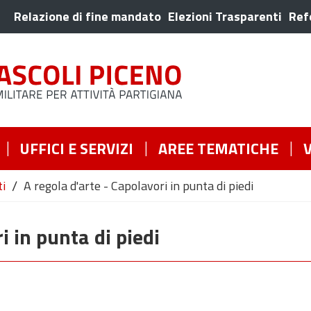
Relazione di fine mandato
Elezioni Trasparenti
Ref
UFFICI E SERVIZI
AREE TEMATICHE
/
ti
A regola d'arte - Capolavori in punta di piedi
i in punta di piedi