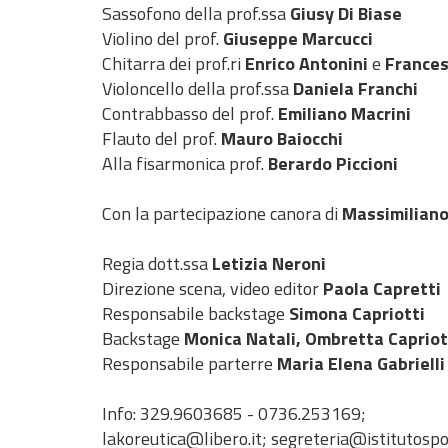
Sassofono della prof.ssa
Giusy Di Biase
Violino del prof.
Giuseppe Marcucci
Chitarra dei prof.ri
Enrico Antonini
e
Frances
Violoncello della prof.ssa
Daniela Franchi
Contrabbasso del prof.
Emiliano Macrini
Flauto del prof.
Mauro Baiocchi
Alla fisarmonica prof.
Berardo Piccioni
Con la partecipazione canora di
Massimiliano
Regia dott.ssa
Letizia Neroni
Direzione scena, video editor
Paola Capretti
Responsabile backstage
Simona Capriotti
Backstage
Monica Natali, Ombretta Capriott
Responsabile parterre
Maria Elena Gabrielli
Info: 329.9603685 - 0736.253169;
lakoreutica@libero.it; segreteria@istitutospo