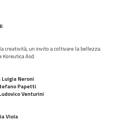
di
 creatività, un invito a coltivare la bellezza.
a Koreutica Asd.
 Luigia Neroni
tefano Papetti
Ludovico Venturini
ia Viola