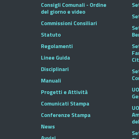
Consigli Comunali - Ordine
Set
del giorno e video
Se
Commissioni Consiliari
Set
Statuto
Be
Regolamenti
Set
Fa
Linee Guida
Ci
Disciplinari
Se
Co
Manuali
UO
Progetti e Attività
Ge
Comunicati Stampa
UO
Am
Conferenze Stampa
de
News
Se
Avvisi