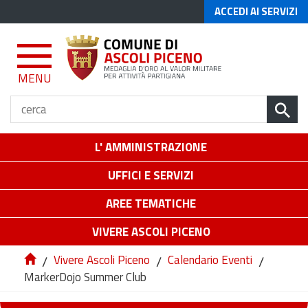
ACCEDI AI SERVIZI
MENU
L' AMMINISTRAZIONE
UFFICI E SERVIZI
AREE TEMATICHE
VIVERE ASCOLI PICENO
/
Vivere Ascoli Piceno
/
Calendario Eventi
/
MarkerDojo Summer Club