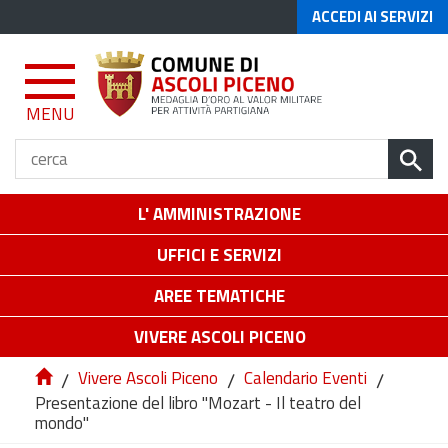
ACCEDI AI SERVIZI
MENU
L' AMMINISTRAZIONE
UFFICI E SERVIZI
AREE TEMATICHE
VIVERE ASCOLI PICENO
/
Vivere Ascoli Piceno
/
Calendario Eventi
/
Presentazione del libro "Mozart - Il teatro del
mondo"