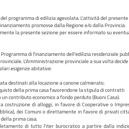
del programma di edilizia agevolata. L'attività del presente
 finanziamento promosse dalla Regione e/o dalla Provincia.
icamente la presente sezione per essere informato su eventu
Programma di finanziamento dell'edilizia residenziale pubb
provinciale. L'Amministrazione provinciale a sua volta decid
olari esigenze abitative:
olata destinati alla locazione a canone calmierato;
cquisto della prima casa favorendone la stipula di contratti
un contributo economico a fondo perduto (Buoni Casa).
a costruzione di alloggi, in favore di Cooperative o Impres
blica), dei Comuni o direttamente in favore di privati citt
o della prima casa.
tamento di tutto l'iter burocratico a partire dalla indizi