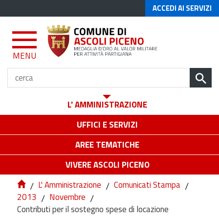
ACCEDI AI SERVIZI
MENU
L' AMMINISTRAZIONE
UFFICI E SERVIZI
AREE TEMATICHE
VIVERE ASCOLI PICENO
/
L' Amministrazione
/
Comunicati Stampa
/
2013
/
Novembre
/
Contributi per il sostegno spese di locazione