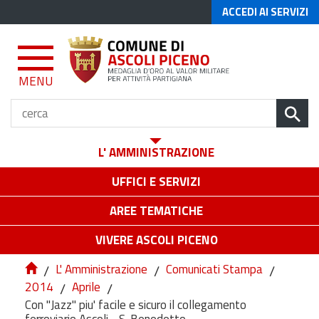
ACCEDI AI SERVIZI
MENU
L' AMMINISTRAZIONE
UFFICI E SERVIZI
AREE TEMATICHE
VIVERE ASCOLI PICENO
/
L' Amministrazione
/
Comunicati Stampa
/
2014
/
Aprile
/
Con "Jazz" piu' facile e sicuro il collegamento