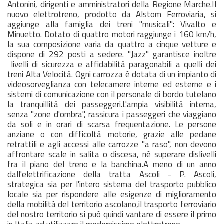
Antonini, dirigenti e amministratori della Regione Marche.Il
nuovo elettrotreno, prodotto da Alstom Ferroviaria, si
aggiunge alla famiglia dei treni "musicali": Vivalto e
Minuetto. Dotato di quattro motori raggiunge i 160 km/h,
la sua composizione varia da quattro a cinque vetture e
dispone di 292 posti a sedere. "Jazz" garantisce inoltre
livelli di sicurezza e affidabilità paragonabili a quelli dei
treni Alta Velocità. Ogni carrozza è dotata di un impianto di
videosorveglianza con telecamere interne ed esterne e i
sistemi di comunicazione con il personale di bordo tutelano
la tranquillità dei passeggeri.L'ampia visibilità interna,
senza "zone d'ombra", rassicura i passeggeri che viaggiano
da soli e in orari di scarsa frequentazione. Le persone
anziane o con difficoltà motorie, grazie alle pedane
retrattili e agli accessi alle carrozze "a raso", non devono
affrontare scale in salita o discesa, né superare dislivelli
fra il piano del treno e la banchina.A meno di un anno
dall'elettrificazione della tratta Ascoli - P. Ascoli,
strategica sia per l'intero sistema del trasporto pubblico
locale sia per rispondere alle esigenze di miglioramento
della mobilità del territorio ascolano,il trasporto ferroviario
del nostro territorio si può quindi vantare di essere il primo