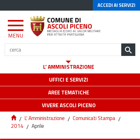
ACCEDI AI SERVIZI
MENU
L' AMMINISTRAZIONE
UFFICI E SERVIZI
AREE TEMATICHE
VIVERE ASCOLI PICENO
/
L' Amministrazione
/
Comunicati Stampa
/
2014
/
Aprile