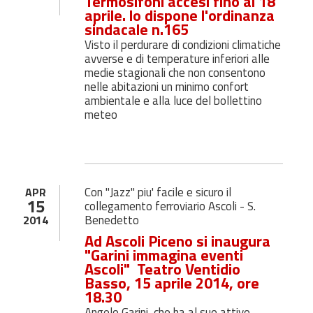
Termosifoni accesi fino al 18
aprile. lo dispone l'ordinanza
sindacale n.165
Visto il perdurare di condizioni climatiche
avverse e di temperature inferiori alle
medie stagionali che non consentono
nelle abitazioni un minimo confort
ambientale e alla luce del bollettino
meteo
Con "Jazz" piu' facile e sicuro il
APR
15
collegamento ferroviario Ascoli - S.
Benedetto
2014
Ad Ascoli Piceno si inaugura
"Garini immagina eventi
Ascoli" Teatro Ventidio
Basso, 15 aprile 2014, ore
18.30
Angelo Garini, che ha al suo attivo