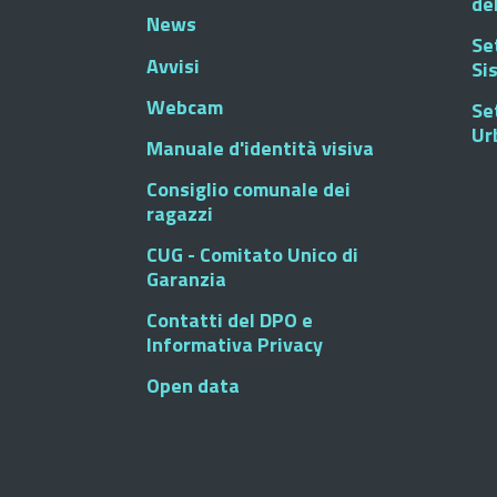
de
News
Se
Avvisi
Si
Webcam
Se
Ur
Manuale d'identità visiva
Consiglio comunale dei
ragazzi
CUG - Comitato Unico di
Garanzia
Contatti del DPO e
Informativa Privacy
Open data