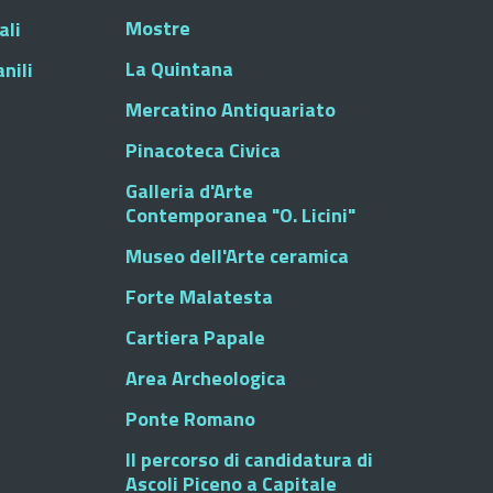
Mostre
ali
La Quintana
nili
Mercatino Antiquariato
Pinacoteca Civica
Galleria d'Arte
Contemporanea "O. Licini"
Museo dell'Arte ceramica
Forte Malatesta
Cartiera Papale
Area Archeologica
Ponte Romano
Il percorso di candidatura di
Ascoli Piceno a Capitale