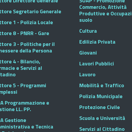
ttore Direttore Generale
SUAP - Promozione
Commercio, Attività
ttore Segretario Generale
Produttive e Occupaz
suolo
tore 1 - Polizia Locale
Cultura
ttore 8 - PNRR - Gare
Edilizia Privata
tore 3 - Politiche per il
nessere della Persona
Giovani
tore 4 - Bilancio,
Lavori Pubblici
rmacie e Servizi al
ttadino
Lavoro
ttore 5 - Programmi
Mobilità e Traffico
mplessi
Polizia Municipale
A Programmazione e
Protezione Civile
stione LL. PP.
Scuola e Università
A Gestione
ministrativa e Tecnica
Servizi al Cittadino