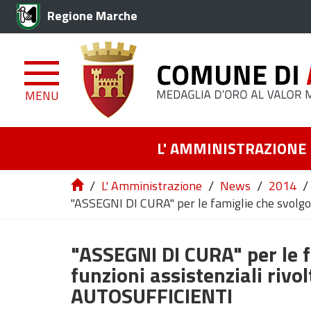
Regione Marche
MENU
L' AMMINISTRAZIONE
/
/
/
/
L' Amministrazione
News
2014
"ASSEGNI DI CURA" per le famiglie che svolg
"ASSEGNI DI CURA" per le 
funzioni assistenziali riv
AUTOSUFFICIENTI