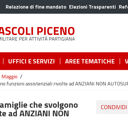
Relazione di fine mandato
Elezioni Trasparenti
Ref
UFFICI E SERVIZI
AREE TEMATICHE
/
Maggio
ono funzioni assistenziali rivolte ad ANZIANI NON AUTOS
famiglie che svolgono
CONDIVIDI
olte ad ANZIANI NON