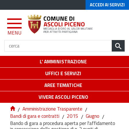
ACCEDI AI SERVIZI
MENU
L' AMMINISTRAZIONE
UFFICI E SERVIZI
AREE TEMATICHE
VIVERE ASCOLI PICENO
/
Amministrazione Trasparente
/
Bandi di gara e contratti
/
2015
/
Giugno
/
Bando di gara a procedura aperta per l'affidamento