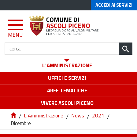
ACCEDI AI SERVIZI
MENU
L' AMMINISTRAZIONE
UFFICI E SERVIZI
AREE TEMATICHE
VIVERE ASCOLI PICENO
/
L' Amministrazione
/
News
/
2021
/
Dicembre