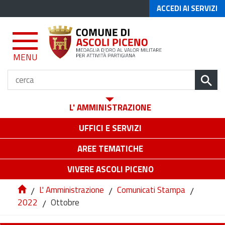
ACCEDI AI SERVIZI
MENU
L' AMMINISTRAZIONE
UFFICI E SERVIZI
AREE TEMATICHE
VIVERE ASCOLI PICENO
/
L' Amministrazione
/
Comunicati Stampa
/
2022
/
Ottobre