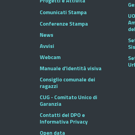
Progetti e Attività
Ge
Comunicati Stampa
UO
Am
Conferenze Stampa
de
News
Se
Avvisi
Si
Webcam
Se
Ur
Manuale d'identità visiva
Consiglio comunale dei
ragazzi
CUG - Comitato Unico di
Garanzia
Contatti del DPO e
Informativa Privacy
Open data