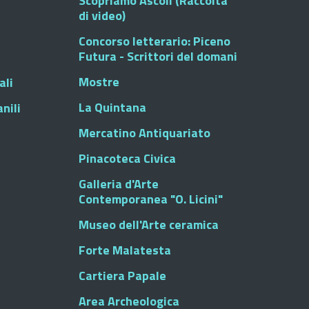
Scopriamo Ascoli (Raccolta
di video)
Concorso letterario: Piceno
Futura - Scrittori del domani
Mostre
ali
La Quintana
nili
Mercatino Antiquariato
Pinacoteca Civica
Galleria d'Arte
Contemporanea "O. Licini"
Museo dell'Arte ceramica
Forte Malatesta
Cartiera Papale
Area Archeologica