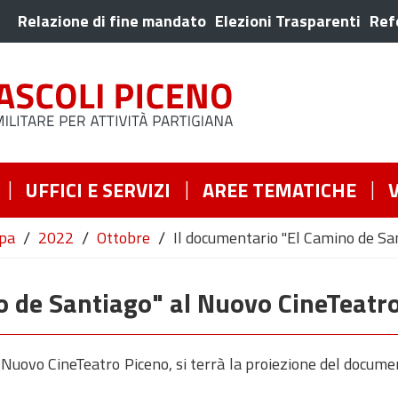
Relazione di fine mandato
Elezioni Trasparenti
Ref
UFFICI E SERVIZI
AREE TEMATICHE
/
/
/
pa
2022
Ottobre
Il documentario "El Camino de Sa
o de Santiago" al Nuovo CineTeatr
 Nuovo CineTeatro Piceno, si terrà la proiezione del documen