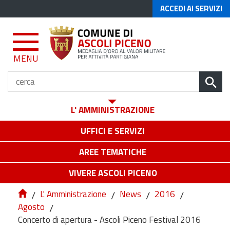
ACCEDI AI SERVIZI
MENU
L' AMMINISTRAZIONE
UFFICI E SERVIZI
AREE TEMATICHE
VIVERE ASCOLI PICENO
/
L' Amministrazione
/
News
/
2016
/
Agosto
/
Concerto di apertura - Ascoli Piceno Festival 2016