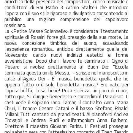
arricchito della presenza del compositore, critico musicale e
conduttore di Rai Radio 3 Arturo Stalteri che introduce
l'opera con il suo stile rigoroso e divulgativo consentendo al
pubblico una migliore comprensione del capolavoro
rossiniano.
La <Petite Messe Solennelle> è considerata il testamento
spirituale di Rossini forse già presagio della sua morte. La
nuova concezione timbrica del suono, scavalcando
l'esperienza romantica, anticipa direttamente quella del
Novecento dando nuovi indirizzi estetici e forme
avveniristiche. Dopo che il lavoro fu terminato il Cigno di
Pesaro si rivolse direttamente al Buon Dio: "Eccola
terminata questa umile Messa. - scrisse nel manoscritto in
calce all'Agnus Dei - E' musica benedetta quella che ho
appena fatto o è solo benedetta musica? Ero nato per
l'opera buffa, lo sai bene! Poca scienza, un poco di cuore,
tutto qua. Sii dunque benedetto e concedimi il Paradiso". Il
cast vede il soprano Iano Tamar, il contralto Anna Maria
Chiuri, il tenore Cesare Catani e il basso Stefano Rinaldi
Miliani. Tutti cantanti da grandi teatri. Ai pianoforti Andrea
Trovajoli e Andrea Rucli e all'armonium Anna Barbero.
Direttore il maestro Giovanni Farina. Il Festival prosegue
poi sabato sera con l'attesissimo concerto di Theo Teardo