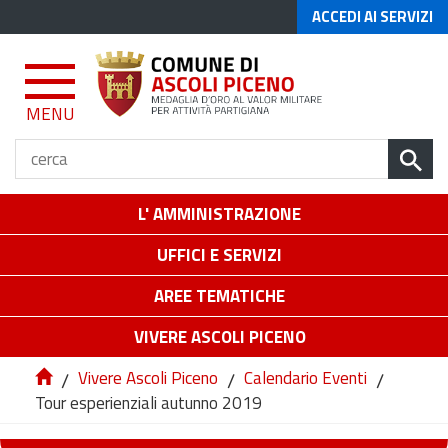
ACCEDI AI SERVIZI
MENU
L' AMMINISTRAZIONE
UFFICI E SERVIZI
AREE TEMATICHE
VIVERE ASCOLI PICENO
/
Vivere Ascoli Piceno
/
Calendario Eventi
/
Tour esperienziali autunno 2019