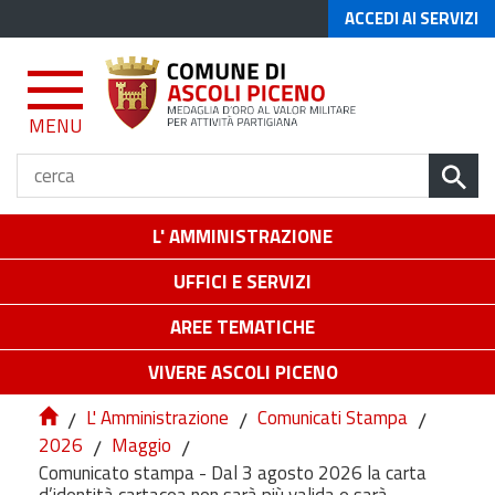
ACCEDI AI SERVIZI
MENU
L' AMMINISTRAZIONE
UFFICI E SERVIZI
AREE TEMATICHE
VIVERE ASCOLI PICENO
/
L' Amministrazione
/
Comunicati Stampa
/
2026
/
Maggio
/
Comunicato stampa - Dal 3 agosto 2026 la carta