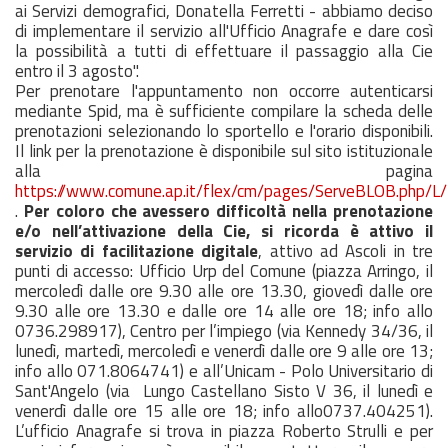
ai Servizi demografici, Donatella Ferretti - abbiamo deciso
di implementare il servizio all'Ufficio Anagrafe e dare così
la possibilità a tutti di effettuare il passaggio alla Cie
entro il 3 agosto".
Per prenotare l'appuntamento non occorre autenticarsi
mediante Spid, ma è sufficiente compilare la scheda delle
prenotazioni selezionando lo sportello e l'orario disponibili.
Il link per la prenotazione è disponibile sul sito istituzionale
alla pagina
https://www.comune.ap.it/flex/cm/pages/ServeBLOB.php/L
.
Per coloro che avessero difficoltà nella prenotazione
e/o nell’attivazione della Cie, si ricorda è attivo il
servizio di facilitazione digitale
, attivo ad Ascoli in tre
punti di accesso: Ufficio Urp del Comune (piazza Arringo, il
mercoledì dalle ore 9.30 alle ore 13.30, giovedì dalle ore
9.30 alle ore 13.30 e dalle ore 14 alle ore 18; info allo
0736.298917), Centro per l’impiego (via Kennedy 34/36, il
lunedì, martedì, mercoledì e venerdì dalle ore 9 alle ore 13;
info allo 071.8064741) e all’Unicam - Polo Universitario di
Sant'Angelo (via Lungo Castellano Sisto V 36, il lunedì e
venerdì dalle ore 15 alle ore 18; info allo0737.404251).
L’ufficio Anagrafe si trova in piazza Roberto Strulli e per