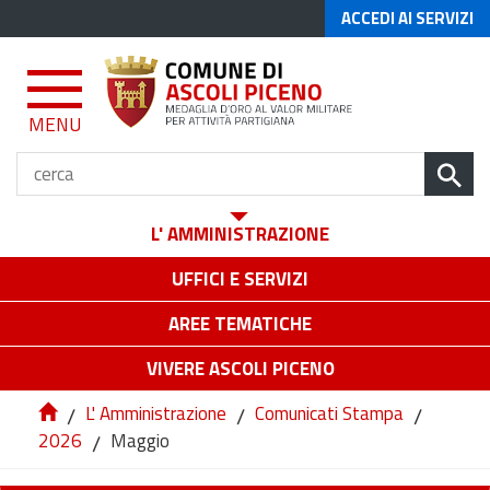
ACCEDI AI SERVIZI
MENU
L' AMMINISTRAZIONE
UFFICI E SERVIZI
AREE TEMATICHE
VIVERE ASCOLI PICENO
/
L' Amministrazione
/
Comunicati Stampa
/
2026
/
Maggio