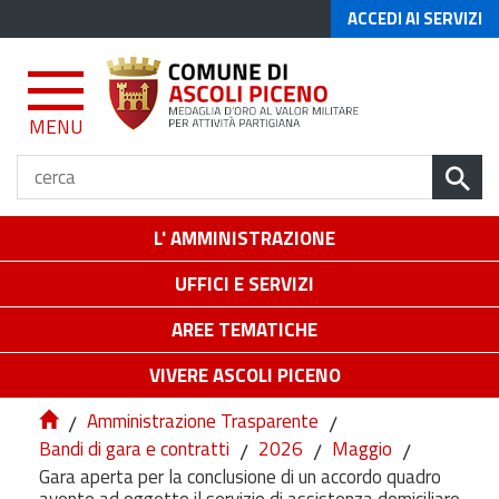
ACCEDI AI SERVIZI
MENU
L' AMMINISTRAZIONE
UFFICI E SERVIZI
AREE TEMATICHE
VIVERE ASCOLI PICENO
/
Amministrazione Trasparente
/
Bandi di gara e contratti
/
2026
/
Maggio
/
Gara aperta per la conclusione di un accordo quadro