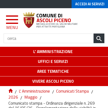
ACCEDI AI SERVIZI
MENU
L' AMMINISTRAZIONE
UFFICI E SERVIZI
AREE TEMATICHE
VIVERE ASCOLI PICENO
/
L' Amministrazione
/
Comunicati Stampa
/
2026
/
Maggio
/
Comunicato stampa - Ordinanza dirigenziale n. 269